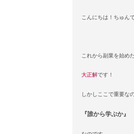
こんにちは！ちゅん
これから副業を始め
大正解
です！
しかしここで重要な
『誰から学ぶか』
なのです。