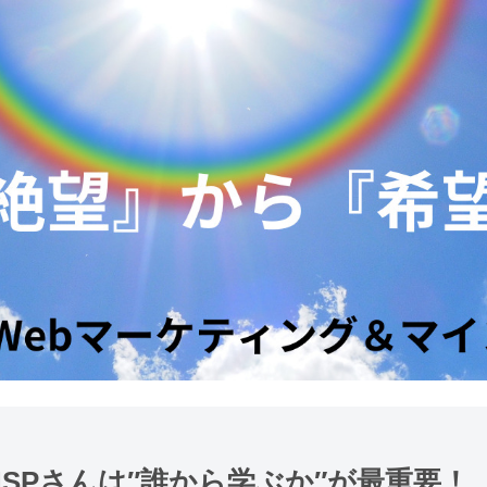
SPさんは″誰から学ぶか″が最重要！