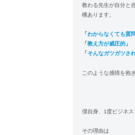
教わる先生が自分と
構あります。
「
わからなくても質
「
教え方が威圧的
」
「
そんなガツガツさ
このような感情を抱
僕自身、1度ビジネ
その理由は