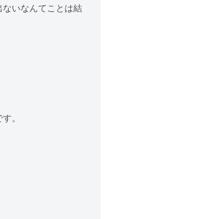
出ないなんてことは結
です。