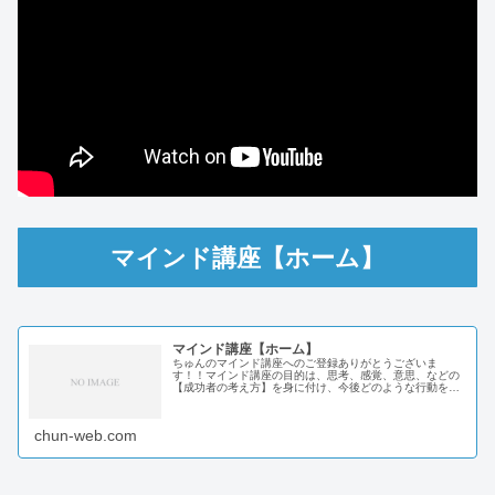
マインド講座【ホーム】
マインド講座【ホーム】
ちゅんのマインド講座へのご登録ありがとうございま
す！！マインド講座の目的は、思考、感覚、意思、などの
【成功者の考え方】を身に付け、今後どのような行動をす
るべきか分かる内容になっています。これからマインド講
座を受講するにあたり、手順と内容のご...
chun-web.com