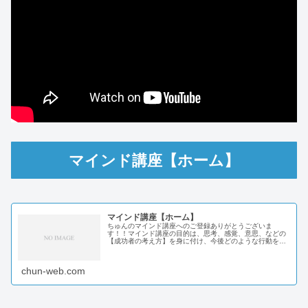
マインド講座【ホーム】
マインド講座【ホーム】
ちゅんのマインド講座へのご登録ありがとうございま
す！！マインド講座の目的は、思考、感覚、意思、などの
【成功者の考え方】を身に付け、今後どのような行動をす
るべきか分かる内容になっています。これからマインド講
座を受講するにあたり、手順と内容のご...
chun-web.com