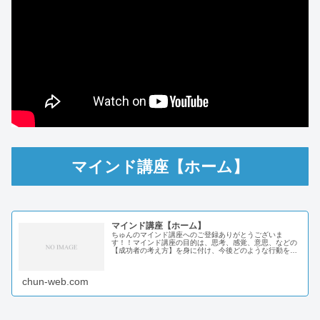
マインド講座【ホーム】
マインド講座【ホーム】
ちゅんのマインド講座へのご登録ありがとうございま
す！！マインド講座の目的は、思考、感覚、意思、などの
【成功者の考え方】を身に付け、今後どのような行動をす
るべきか分かる内容になっています。これからマインド講
座を受講するにあたり、手順と内容のご...
chun-web.com