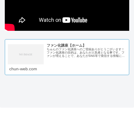
ファン化講座【ホーム】
ちゅんのファン化講座へのご登録ありがとうございます！
ファン化講座の目的は、あなたが人気者となる事です。フ
ァンが増えることで、あなたがSNS等で発信する情報に、
影響力が出て来ます。①気持ちが伝わる②共感者が増える
③文章能力の向上④あなたの魅力...
chun-web.com